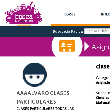
CLASES
INTE
BUSCA CLASES Y CURSOS
BUSCA INTERC
Búsqueda Rápida
Asign
clas
Categor
Asignatu
AAAALVARO CLASES
Subcate
Ciencias 
PARTICULARES
Matemát
CLASES PARTICULARES TODAS LAS