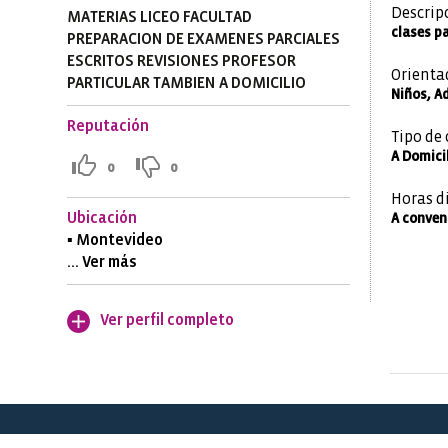
Descrip
MATERIAS LICEO FACULTAD
clases pa
PREPARACION DE EXAMENES PARCIALES
ESCRITOS REVISIONES PROFESOR
Orienta
PARTICULAR TAMBIEN A DOMICILIO
Niños, A
Reputación
Tipo de 
A Domicil
0
0
Horas d
Ubicación
A conven
▪ Montevideo
... Ver más
Ver perfil completo