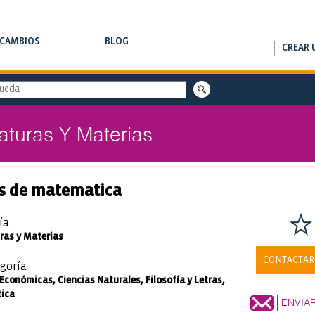
RCAMBIOS
BLOG
CREAR 
AMBIOS DE CLASES
NOTAS DE INTERÉS
aturas Y Materias
es de matematica
ía
ras y Materias
CONTACTAR
goría
Económicas, Ciencias Naturales, Filosofía y Letras,
ica
ENVIA