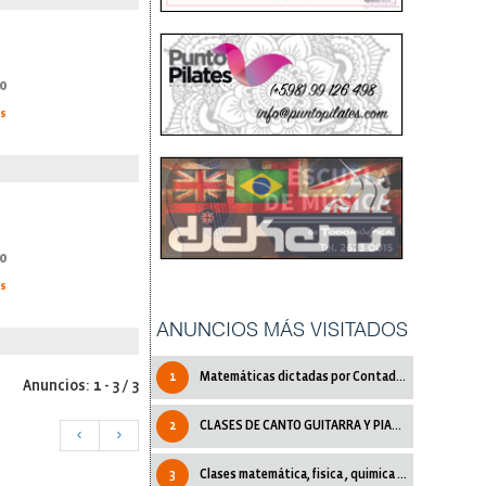
0
as
0
as
ANUNCIOS MÁS VISITADOS
1
Matemáticas dictadas por Contadora Pública
Anuncios: 1 - 3 / 3
2
CLASES DE CANTO GUITARRA Y PIANO.
<
>
3
Clases matemática, fisica , quimica y mas