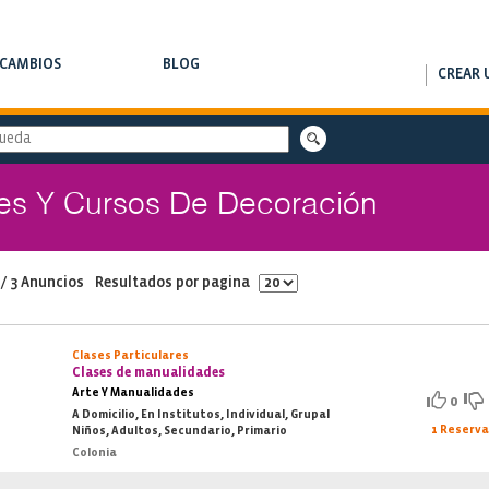
RCAMBIOS
BLOG
CREAR 
AMBIOS DE CLASES
NOTAS DE INTERÉS
res Y Cursos De Decoración
 / 3 Anuncios
Resultados por pagina
Clases Particulares
Clases de manualidades
Arte Y Manualidades
0
A Domicilio, En Institutos, Individual, Grupal
1 Reserv
Niños, Adultos, Secundario, Primario
Colonia