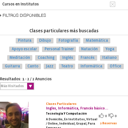
Cursos en Institutos
FILTROS DISPONIBLES
Clases particulares más buscadas
Pintura
Dibujo
Fotografía
Matemática
Apoyo escolar
Personal Trainer
Natación
Yoga
Meditación
Coaching
Inglés
Francés
Italiano
Guitarra
Canto
Jazz
Teatro
Informática
Office
Resultados: 1 - 2 / 2 Anuncios
Clases Particulares
Ingles, Informática, Francés básico...
Tecnología Y Computación
0
0
A Domicilio, En Institutos, Virtual
2 Reservas
/ Online, Individual, Grupal, Para
Empresas