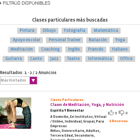
FILTROS DISPONIBLES
Clases particulares más buscadas
Pintura
Dibujo
Fotografía
Matemática
Apoyo escolar
Personal Trainer
Natación
Yoga
Meditación
Coaching
Inglés
Francés
Italiano
Guitarra
Canto
Jazz
Teatro
Informática
Office
Resultados: 1 - 2 / 2 Anuncios
Clases Particulares
Clases de Meditación, Yoga, y Nutrición
Espíritu Y Bienestar
0
0
A Domicilio, En Institutos, Virtual
6 Reservas
/ Online, Individual, Grupal, Para
Empresas
Niños, Universitario, Adultos,
Tercera Edad, Secundario,