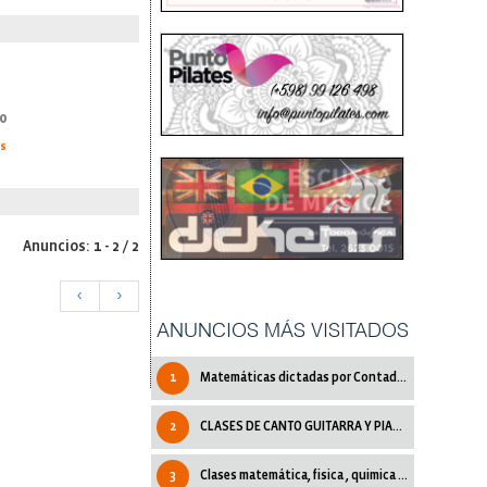
0
as
Anuncios: 1 - 2 / 2
<
>
ANUNCIOS MÁS VISITADOS
1
Matemáticas dictadas por Contadora Pública
2
CLASES DE CANTO GUITARRA Y PIANO.
3
Clases matemática, fisica , quimica y mas