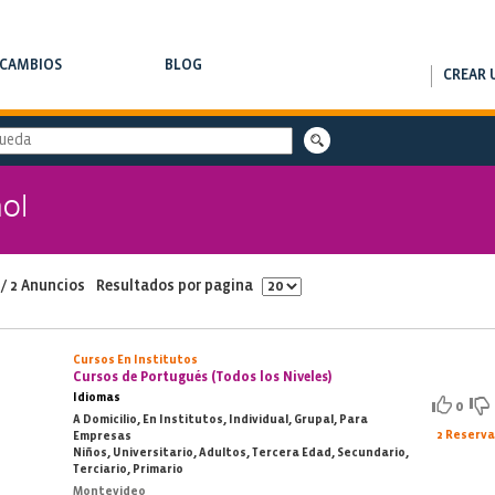
RCAMBIOS
BLOG
CREAR 
AMBIOS DE CLASES
NOTAS DE INTERÉS
ol
 / 2 Anuncios
Resultados por pagina
Cursos En Institutos
Cursos de Portugués (Todos los Niveles)
Idiomas
0
A Domicilio, En Institutos, Individual, Grupal, Para
2 Reserv
Empresas
Niños, Universitario, Adultos, Tercera Edad, Secundario,
Terciario, Primario
Montevideo