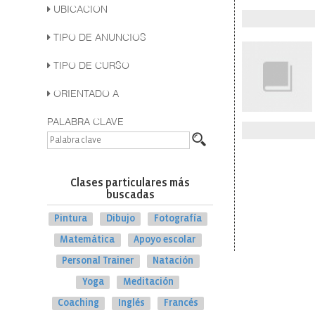
UBICACION
TIPO DE ANUNCIOS
TIPO DE CURSO
ORIENTADO A
PALABRA CLAVE
Clases particulares más
buscadas
Pintura
Dibujo
Fotografía
Matemática
Apoyo escolar
Personal Trainer
Natación
Yoga
Meditación
Coaching
Inglés
Francés