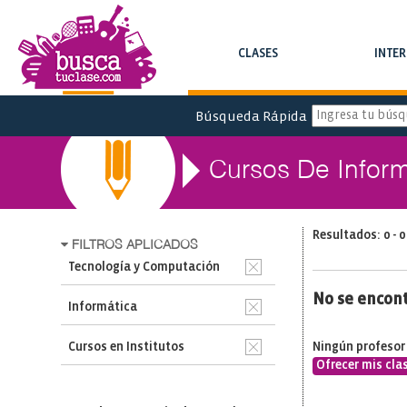
CLASES
INTE
BUSCA CLASES Y CURSOS
BUSCA INTERC
Búsqueda Rápida
Cursos De Inform
Resultados: 0 - 0
FILTROS APLICADOS
Tecnología y Computación
No se encon
Informática
Cursos en Institutos
Ningún profesor
Ofrecer mis cla