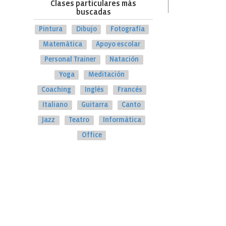
Clases particulares más
buscadas
Pintura
Dibujo
Fotografía
Matemática
Apoyo escolar
Personal Trainer
Natación
Yoga
Meditación
Coaching
Inglés
Francés
Italiano
Guitarra
Canto
Jazz
Teatro
Informática
Office