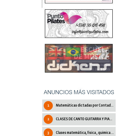
ANUNCIOS MÁS VISITADOS
1
Matemáticas dictadas por Contadora Pública
2
CLASES DE CANTO GUITARRA Y PIANO.
3
Clases matemática, fisica , quimica y mas