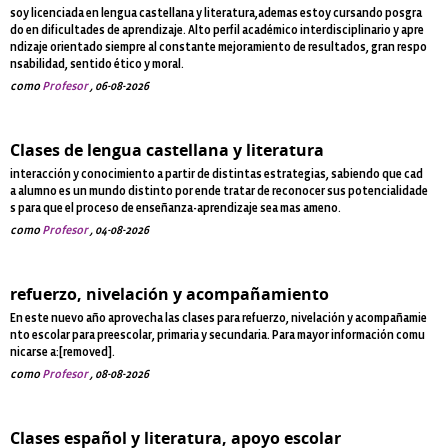
soy licenciada en lengua castellana y literatura,ademas estoy cursando posgra
do en dificultades de aprendizaje. Alto perfil académico interdisciplinario y apre
ndizaje orientado siempre al constante mejoramiento de resultados, gran respo
nsabilidad, sentido ético y moral.
como
Profesor
, 06-08-2026
Clases de lengua castellana y literatura
interacción y conocimiento a partir de distintas estrategias, sabiendo que cad
a alumno es un mundo distinto por ende tratar de reconocer sus potencialidade
s para que el proceso de enseñanza-aprendizaje sea mas ameno.
como
Profesor
, 04-08-2026
refuerzo, nivelación y acompañamiento
En este nuevo año aprovecha las clases para refuerzo, nivelación y acompañamie
nto escolar para preescolar, primaria y secundaria. Para mayor información comu
nicarse a:[removed].
como
Profesor
, 08-08-2026
Clases español y literatura, apoyo escolar