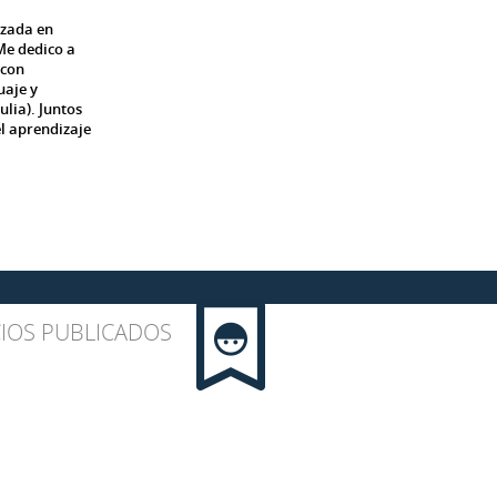
izada en
 Me dedico a
 con
uaje y
ulia). Juntos
l aprendizaje
IOS PUBLICADOS