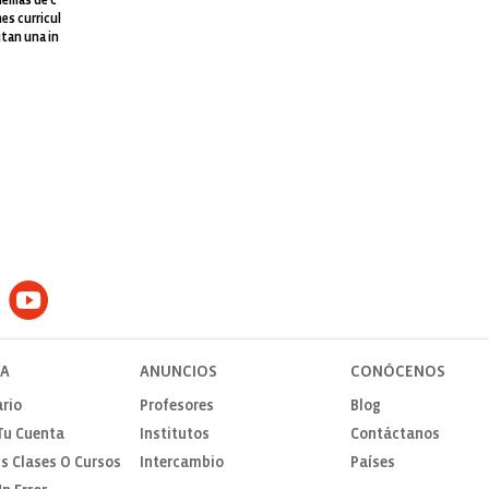
blemas de c
es curricul
itan una in
TA
ANUNCIOS
CONÓCENOS
rio
Profesores
Blog
Tu Cuenta
Institutos
Contáctanos
s Clases O Cursos
Intercambio
Países