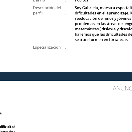
Barrio
:
Pocitos
Descripción del
Soy Gabriela, maestra especial
perfil
:
dificultades en el aprendizaje.
reeducación de niños y jóvenes
problemas en las áreas de leng
matemáticas ( dislexia y discalc
haremos que las dificultades de
se transformen en fortalezas .
Especialización
:
ANUNC
e
dificultad