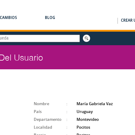
RCAMBIOS
BLOG
CREAR 
AMBIOS DE CLASES
NOTAS DE INTERÉS
 Del Usuario
Nombre
:
María Gabriela Vaz
País
:
Uruguay
Departamento
:
Montevideo
Localidad
:
Pocitos