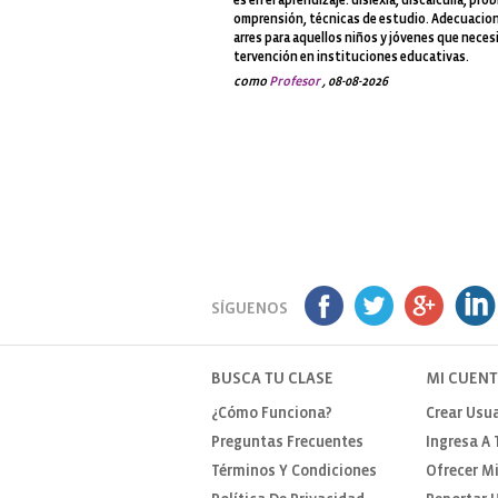
es en el aprendizaje: dislexia, discalculia, pro
omprensión, técnicas de estudio. Adecuacion
arres para aquellos niños y jóvenes que neces
tervención en instituciones educativas.
como
Profesor
, 08-08-2026
SÍGUENOS
BUSCA TU CLASE
MI CUEN
¿Cómo Funciona?
Crear Usua
Preguntas Frecuentes
Ingresa A 
Términos Y Condiciones
Ofrecer Mi