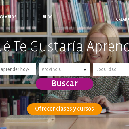
RCAMBIOS
BLOG
CREAR 
AMBIOS DE CLASES
NOTAS DE INTERÉS
é Te Gustaría Apren
Buscar
Ofrecer clases y cursos