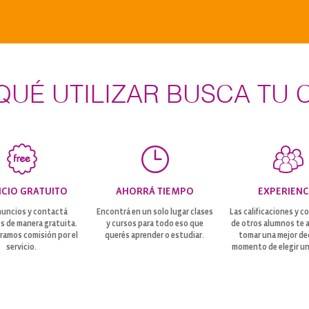
QUÉ UTILIZAR BUSCA TU 
ICIO GRATUITO
AHORRÁ TIEMPO
EXPERIENC
nuncios y contactá
Encontrá en un solo lugar clases
Las calificaciones y 
s de manera gratuita.
y cursos para todo eso que
de otros alumnos te 
ramos comisión por el
querés aprender o estudiar.
tomar una mejor dec
servicio.
momento de elegir un