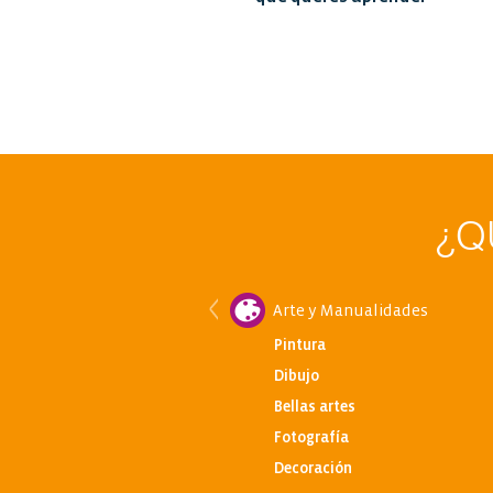
¿Q
Arte y Manualidades
Pintura
Dibujo
Bellas artes
Fotografía
Decoración