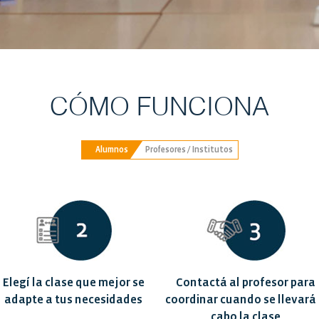
CÓMO FUNCIONA
Alumnos
Profesores / Institutos
Elegí la clase que mejor se
Contactá al profesor para
adapte a tus necesidades
coordinar cuando se llevará
cabo la clase