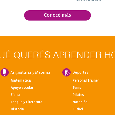
Conocé más
UÉ QUERÉS APRENDER H
Asignaturas y Materias
Deportes
Matemática
Personal Trainer
Apoyo escolar
Tenis
Física
Pilates
Lengua y Literatura
Natación
Historia
Futbol