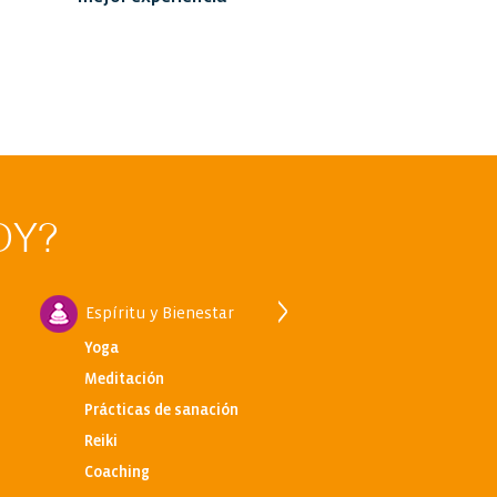
OY?
Espíritu y Bienestar
Idiomas
Yoga
Inglés
Meditación
Español
Prácticas de sanación
Francés
Reiki
Italiano
Coaching
Portugués