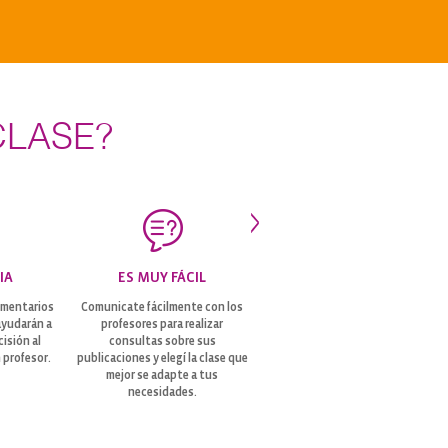
CLASE?
IA
ES MUY FÁCIL
comentarios
Comunicate fácilmente con los
ayudarán a
profesores para realizar
isión al
consultas sobre sus
 profesor.
publicaciones y elegí la clase que
mejor se adapte a tus
necesidades.