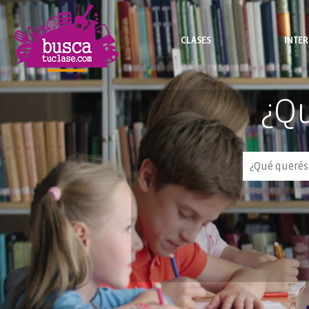
CLASES
INTE
BUSCA CLASES Y CURSOS
BUSCA INTERC
¿Qu