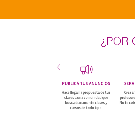
¿POR 
PUBLICÁ TUS ANUNCIOS
SERV
Hacé llegar la propuesta de tus
Creá a
clases a una comunidad que
profesore
busca diariamente clases y
No te cob
cursos de todo tipo.