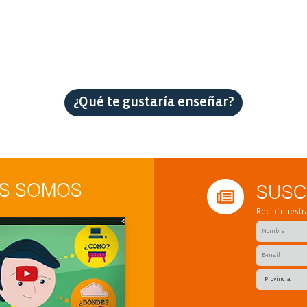
etc
¿Qué te gustaría enseñar?
S SOMOS
SUSC
?
Recibí nuest