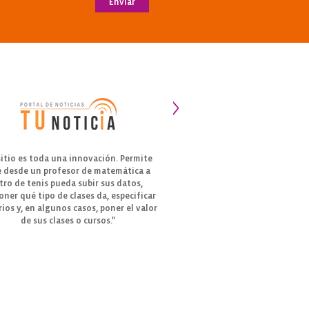
Enviar
sitio es toda una innovación. Permite
“Buscá Tu Clase, un sit
 desde un profesor de matemática a
iniciativa tuvo un motor
tro de tenis pueda subir sus datos,
dan clases con aquello
oner qué tipo de clases da, especificar
tomarlas. Arte, asignat
ios y, en algunos casos, poner el valor
idiomas, computación
de sus clases o cursos."
categoría