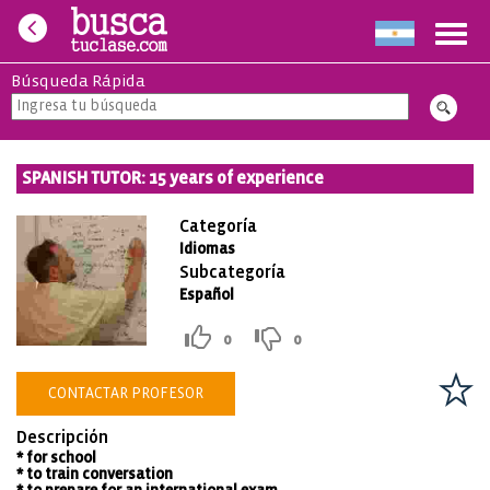
Toggl
navig
Búsqueda Rápida
SPANISH TUTOR: 15 years of experience
Categoría
Idiomas
Subcategoría
Español
0
0
CONTACTAR PROFESOR
Descripción
* for school
* to train conversation