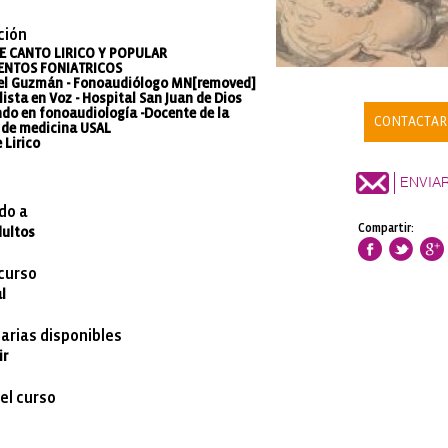
ción
E CANTO LIRICO Y POPULAR
ENTOS FONIATRICOS
iel Guzmán - Fonoaudiólogo MN[removed]
ista en Voz - Hospital San Juan de Dios
do en fonoaudiología -Docente de la
CONTACTAR
 de medicina USAL
 Lirico
ENVIA
do a
Compartir:
dultos
 curso
l
arias disponibles
ir
el curso