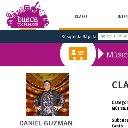
CLASES
INTE
BUSCA CLASES Y CURSOS
BUSCA INTERC
Búsqueda Rápida
Músic
CLA
Categor
Música, 
Subcate
DANIEL GUZMÁN
Canto