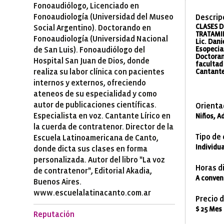
Fonoaudiólogo, Licenciado en
Fonoaudiología (Universidad del Museo
Descrip
CLASES D
Social Argentino). Doctorando en
TRATAMI
Fonoaudiología (Universidad Nacional
Lic. Dan
de San Luis). Fonoaudiólogo del
Esopecial
Doctoran
Hospital San Juan de Dios, donde
facultad
realiza su labor clínica con pacientes
Cantante
internos y externos, ofreciendo
ateneos de su especialidad y como
autor de publicaciones científicas.
Orienta
Especialista en voz. Cantante Lírico en
Niños, A
la cuerda de contratenor. Director de la
Tipo de
Escuela Latinoamericana de Canto,
Individua
donde dicta sus clases en forma
personalizada. Autor del libro "La voz
Horas di
de contratenor", Editorial Akadia,
A conven
Buenos Aires.
www.escuelalatinacanto.com.ar
Precio d
$ 25 Mes
Reputación