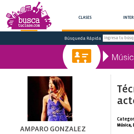
CLASES
INTE
BUSCA CLASES Y CURSOS
BUSCA INTERC
Búsqueda Rápida
Músic
Téc
act
Categor
Música, 
AMPARO GONZALEZ