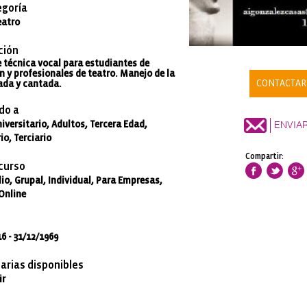
goría
eatro
ción
e técnica vocal para estudiantes de
 y profesionales de teatro. Manejo de la
CONTACTAR
ada y cantada.
do a
ENVIA
iversitario, Adultos, Tercera Edad,
o, Terciario
Compartir:
 curso
io, Grupal, Individual, Para Empresas,
 Online
6 - 31/12/1969
arias disponibles
ir