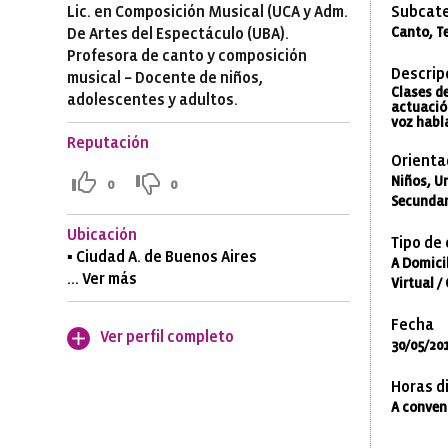
Lic. en Composición Musical (UCA y Adm.
Subcate
De Artes del Espectáculo (UBA).
Canto, T
Profesora de canto y composición
Descrip
musical – Docente de niños,
Clases d
adolescentes y adultos.
actuación
voz habl
Reputación
Orienta
Niños, Un
0
0
Secundari
Ubicación
Tipo de
▪ Ciudad A. de Buenos Aires
A Domicil
... Ver más
Virtual /
Fecha
Ver perfil completo
30/05/201
Horas di
A conven