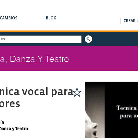
RCAMBIOS
BLOG
CREAR 
AMBIOS DE CLASES
NOTAS DE INTERÉS
a, Danza Y Teatro
nica vocal para
ores
ía
Danza y Teatro