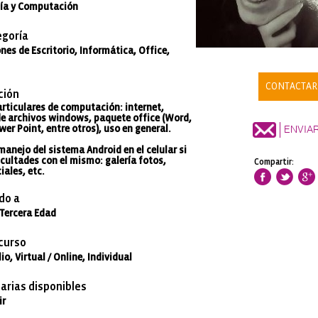
ía y Computación
goría
nes de Escritorio, Informática, Office,
CONTACTAR
ción
articulares de computación: internet,
e archivos windows, paquete office (Word,
ENVIA
wer Point, entre otros), uso en general.
anejo del sistema Android en el celular si
icultades con el mismo: galería fotos,
Compartir:
iales, etc.
do a
 Tercera Edad
 curso
io, Virtual / Online, Individual
arias disponibles
ir