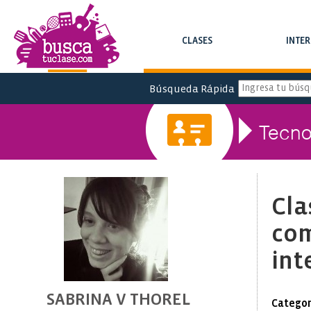
CLASES
INTE
BUSCA CLASES Y CURSOS
BUSCA INTERC
Búsqueda Rápida
Tecno
Cla
co
int
SABRINA V THOREL
Categor