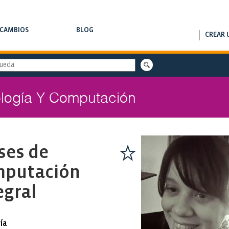
RCAMBIOS
BLOG
CREAR 
AMBIOS DE CLASES
NOTAS DE INTERÉS
logía Y Computación
ses de
mputación
egral
ía