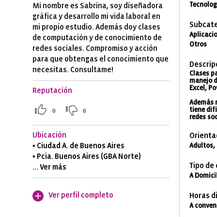
Tecnolog
Mi nombre es Sabrina, soy diseñadora
gráfica y desarrollo mi vida laboral en
Subcate
mi propio estudio. Además doy clases
Aplicacio
de computación y de conocimiento de
Otros
redes sociales. Compromiso y acción
para que obtengas el conocimiento que
Descrip
necesitas. Consultame!
Clases p
manejo d
Excel, Po
Reputación
Además m
tiene dif
0
0
redes soc
Ubicación
Orienta
▪ Ciudad A. de Buenos Aires
Adultos,
▪ Pcia. Buenos Aires (GBA Norte)
Tipo de
... Ver más
A Domicil
Ver perfil completo
Horas di
A conven