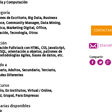
ía y Computación
goría
nes de Escritorio, Big Data, Business
ence, Community Manager, Data Mining,
ca, Marketing Digital, Office,
CONTACTAR
ción, Tecnología, Otros
ción
ENVIA
ción Fullstack con HTML, CSS, JavaScript,
SQL, orientación a objetos, patrones de
etodologías ágiles, bases de datos, etc.
Compartir:
do a
ario, Adultos, Secundario, Terciario,
des Diferentes
 curso
io, En Institutos, Virtual / Online,
al, Grupal, Para Empresas
arias disponibles
ir