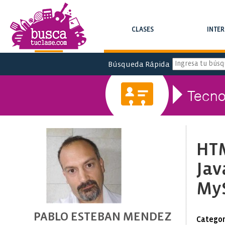
CLASES
INTE
BUSCA CLASES Y CURSOS
BUSCA INTERC
Búsqueda Rápida
Tecno
HTM
Jav
MyS
PABLO ESTEBAN MENDEZ
Categor