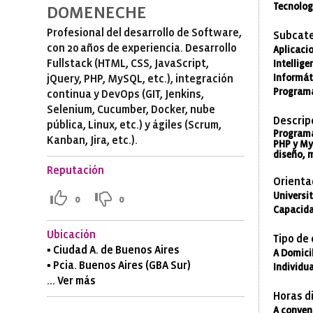
Tecnolog
DOMENECHE
Profesional del desarrollo de Software,
Subcate
con 20 años de experiencia. Desarrollo
Aplicacio
Fullstack (HTML, CSS, JavaScript,
Intellig
jQuery, PHP, MySQL, etc.), integración
Informáti
Programa
continua y DevOps (GIT, Jenkins,
Selenium, Cucumber, Docker, nube
Descrip
pública, Linux, etc.) y ágiles (Scrum,
Programa
Kanban, Jira, etc.).
PHP y My
diseño, m
Reputación
Orienta
Universit
0
0
Capacida
Ubicación
Tipo de
▪ Ciudad A. de Buenos Aires
A Domicil
▪ Pcia. Buenos Aires (GBA Sur)
Individu
... Ver más
Horas di
A conven