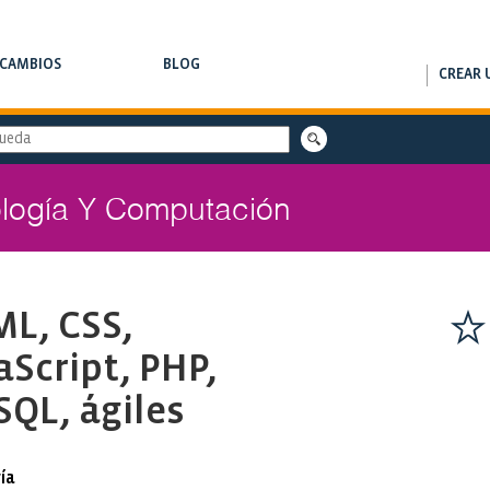
RCAMBIOS
BLOG
CREAR 
AMBIOS DE CLASES
NOTAS DE INTERÉS
logía Y Computación
L, CSS,
aScript, PHP,
QL, ágiles
ía