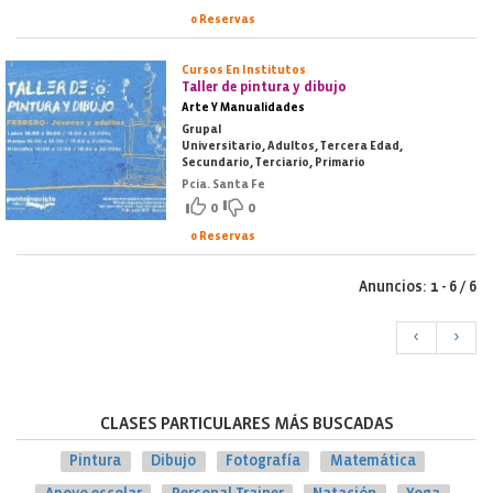
0 Reservas
Cursos En Institutos
Taller de pintura y dibujo
Arte Y Manualidades
Grupal
Universitario, Adultos, Tercera Edad,
Secundario, Terciario, Primario
Pcia. Santa Fe
0
0
0 Reservas
Anuncios: 1 - 6 / 6
<
>
CLASES PARTICULARES MÁS BUSCADAS
Pintura
Dibujo
Fotografía
Matemática