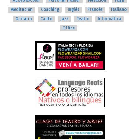
Apoyo escolar
Personal Trainer
Natación
Yoga
Meditación
Coaching
Inglés
Francés
Italiano
Guitarra
Canto
Jazz
Teatro
Informática
Office