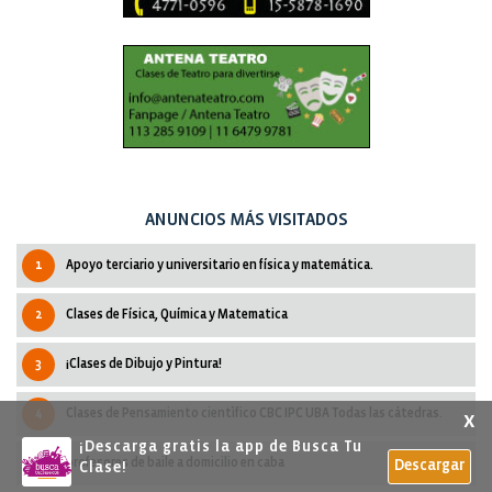
ANUNCIOS MÁS VISITADOS
1
Apoyo terciario y universitario en física y matemática.
2
Clases de Física, Química y Matematica
3
¡Clases de Dibujo y Pintura!
4
Clases de Pensamiento cientìfico CBC IPC UBA Todas las cátedras.
x
¡Descarga gratis la app de Busca Tu
5
profesores de baile a domicilio en caba
Descargar
Clase!