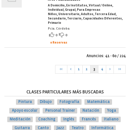
A Domicilio, En Institutos, Virtual / Online,
Individual, Grupal, Para Empresas
Niños, Universitario, Adultos, Tercera Edad,
Secundario, Terciario, Capacidades Diferentes,
Primario
Pcia. Córdoba
0
0
0 Reservas
Anuncios: 41 - 60 / 224
<<
<
1
2
3
4
>
>>
CLASES PARTICULARES MÁS BUSCADAS
Pintura
Dibujo
Fotografía
Matemática
Apoyo escolar
Personal Trainer
Natación
Yoga
Meditación
Coaching
Inglés
Francés
Italiano
Guitarra
Canto
Jazz
Teatro
Informática