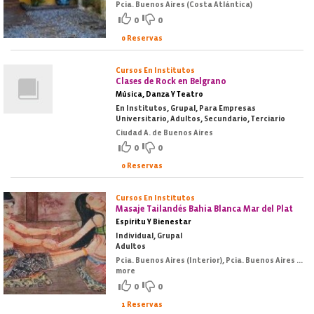
Pcia. Buenos Aires (Costa Atlántica)
0
0
0 Reservas
Cursos En Institutos
Clases de Rock en Belgrano
Música, Danza Y Teatro
En Institutos, Grupal, Para Empresas
Universitario, Adultos, Secundario, Terciario
Ciudad A. de Buenos Aires
0
0
0 Reservas
Cursos En Institutos
Masaje Tailandés Bahia Blanca Mar del Plat
Espíritu Y Bienestar
Individual, Grupal
Adultos
Pcia. Buenos Aires (Interior), Pcia. Buenos Aires (Costa Atlántica)
more
0
0
1 Reservas