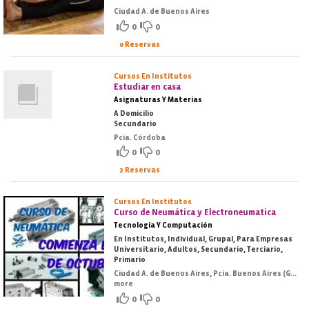
Ciudad A. de Buenos Aires
0
0
0 Reservas
Cursos En Institutos
Estudiar en casa
Asignaturas Y Materias
A Domicilio
Secundario
Pcia. Córdoba
0
0
2 Reservas
Cursos En Institutos
Curso de Neumática y Electroneumatica
Tecnología Y Computación
En Institutos, Individual, Grupal, Para Empresas
Universitario, Adultos, Secundario, Terciario,
Primario
Ciudad A. de Buenos Aires, Pcia. Buenos Aires (GBA Norte), Pcia. Buenos Aires (GBA Oeste), Pcia. Buenos Aires (GBA Sur), Pcia. Buenos Aires (Costa Atlántica)
more
0
0