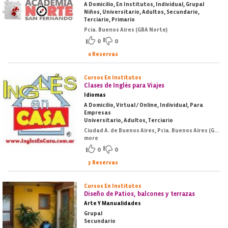
A Domicilio, En Institutos, Individual, Grupal
Niños, Universitario, Adultos, Secundario,
Terciario, Primario
Pcia. Buenos Aires (GBA Norte)
0
0
0 Reservas
Cursos En Institutos
Clases de Inglés para Viajes
Idiomas
A Domicilio, Virtual / Online, Individual, Para
Empresas
Universitario, Adultos, Terciario
Ciudad A. de Buenos Aires, Pcia. Buenos Aires (GBA Norte), Pcia. Buenos Aires (GBA Oeste), Pcia. Buenos Aires (GBA Sur)
more
0
0
3 Reservas
Cursos En Institutos
Diseño de Patios, balcones y terrazas
Arte Y Manualidades
Grupal
Secundario