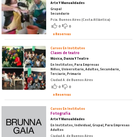
Arte Y Manualidades
Grupal
Secundario
Pcia. Buenos Aires (Costa Atlántica)
0
0
0 Reservas
Cursos En Institutos
Clases de teatro
Música, Danza Y Teatro
En Institutos, Para Empresas
Niños, Universitario, Adultos, Secundario,
Terciario, Primario
Ciudad A. de Buenos Aires
0
0
0 Reservas
Cursos En Institutos
Fotografía
Arte Y Manualidades
En Institutos, Individual, Grupal, Para Empresas
Adultos
Ciudad A. de Buenos Aires