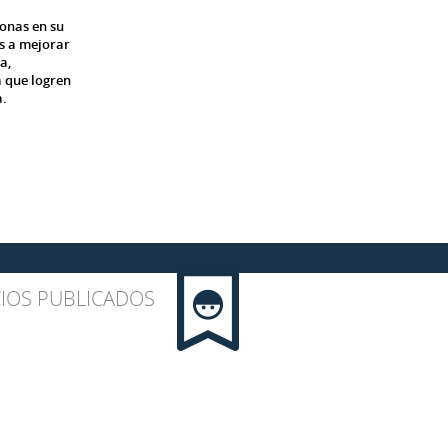
onas en su
s a mejorar
a,
 que logren
a.
IOS PUBLICADOS