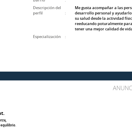
Barrio
:
Descripción del
Me gusta acompañar a las pers
perfil
:
desarrollo personal y ayudarlo
su salud desde la actividad físic
reeducando poturalmente para
tener una mejor calidad de vid
Especialización
:
ANUNC
t.
erza,
equilibrio.