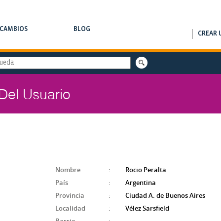
RCAMBIOS
BLOG
CREAR 
AMBIOS DE CLASES
NOTAS DE INTERÉS
 Del Usuario
Nombre
:
Rocio Peralta
País
:
Argentina
Provincia
:
Ciudad A. de Buenos Aires
Localidad
:
Vélez Sarsfield