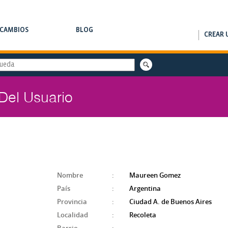
RCAMBIOS
BLOG
CREAR 
AMBIOS DE CLASES
NOTAS DE INTERÉS
 Del Usuario
Nombre
:
Maureen Gomez
País
:
Argentina
Provincia
:
Ciudad A. de Buenos Aires
Localidad
:
Recoleta