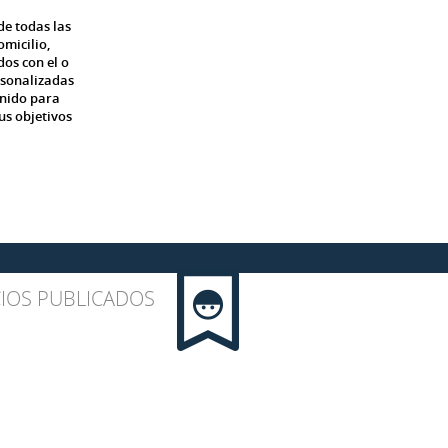
e todas las
micilio,
dos con el o
rsonalizadas
inido para
us objetivos
IOS PUBLICADOS