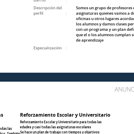
Barrio
:
Descripción del
Somos un grupo de profesores d
perfil
:
asignaturas quienes vamos a do
oficinas u otros lugares acorda
los alumnos y damos clases pe
con un programa y un plan def
que el o los alumnos cumplan s
de aprendizaje
Especialización
:
ANUNC
as
Reforzamiento Escolar y Universitario
Reforzamiento Escolar y Universitario para todas las
edades y casi todas las asignaturas escolares
odas las
Se hace un plan de trabajo con tiempos y objetivos
dico. También