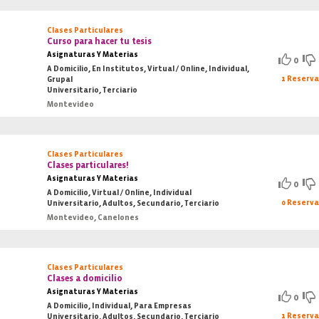
Clases Particulares
Curso para hacer tu tesis
Asignaturas Y Materias
0
A Domicilio, En Institutos, Virtual / Online, Individual,
1 Reserv
Grupal
Universitario, Terciario
Montevideo
Clases Particulares
Clases particulares!
Asignaturas Y Materias
0
A Domicilio, Virtual / Online, Individual
0 Reserv
Universitario, Adultos, Secundario, Terciario
Montevideo, Canelones
Clases Particulares
Clases a domicilio
Asignaturas Y Materias
0
A Domicilio, Individual, Para Empresas
1 Reserv
Universitario, Adultos, Secundario, Terciario