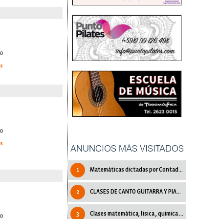
0
as
0
as
ANUNCIOS MÁS VISITADOS
1
Matemáticas dictadas por Contadora Pública
2
CLASES DE CANTO GUITARRA Y PIANO.
3
Clases matemática, fisica , quimica y mas
0