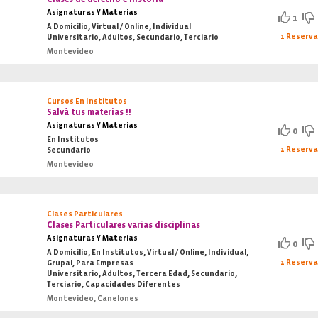
Asignaturas Y Materias
1
A Domicilio, Virtual / Online, Individual
1 Reserv
Universitario, Adultos, Secundario, Terciario
Montevideo
Cursos En Institutos
Salvà tus materias !!
Asignaturas Y Materias
0
En Institutos
1 Reserv
Secundario
Montevideo
Clases Particulares
Clases Particulares varias disciplinas
Asignaturas Y Materias
0
A Domicilio, En Institutos, Virtual / Online, Individual,
1 Reserv
Grupal, Para Empresas
Universitario, Adultos, Tercera Edad, Secundario,
Terciario, Capacidades Diferentes
Montevideo, Canelones