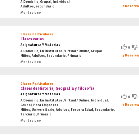
A Domicilio, Grupal, Individual
0 Reserv
Adultos, Secundario
Montevideo
Clases Particulares
Clases varias
Asignaturas Y Materias
0
A Domicilio, En Institutos, Virtual / Online, Grupal
3 Reserv
Niños, Adultos, Secundario, Primario
Montevideo
Clases Particulares
Clases de Historia, Geografía y filosofía
Asignaturas Y Materias
0
A Domicilio, En Institutos, Virtual / Online, Individual,
3 Reserv
Grupal, Para Empresas
Niños, Universitario, Adultos, Tercera Edad, Secundario,
Terciario, Primario
Montevideo