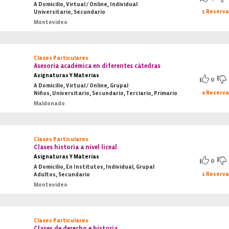
A Domicilio, Virtual / Online, Individual
1 Reserv
Universitario, Secundario
Montevideo
Clases Particulares
Asesoría académica en diferentes cátedras
Asignaturas Y Materias
0
A Domicilio, Virtual / Online, Grupal
0 Reserv
Niños, Universitario, Secundario, Terciario, Primario
Maldonado
Clases Particulares
Clases historia a nivel liceal
Asignaturas Y Materias
0
A Domicilio, En Institutos, Individual, Grupal
1 Reserv
Adultos, Secundario
Montevideo
Clases Particulares
Clases de derecho e historia