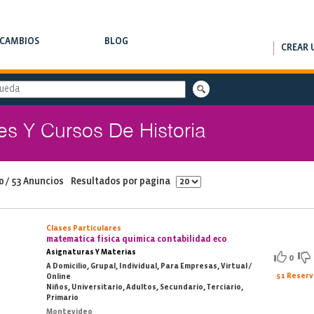
RCAMBIOS
BLOG
CREAR 
AMBIOS DE CLASES
NOTAS DE INTERÉS
es Y Cursos De Historia
0 / 53 Anuncios
Resultados por pagina
Clases Particulares
matematica fisica quimica contabilidad eco
Asignaturas Y Materias
0
A Domicilio, Grupal, Individual, Para Empresas, Virtual /
51 Reser
Online
Niños, Universitario, Adultos, Secundario, Terciario,
Primario
Montevideo