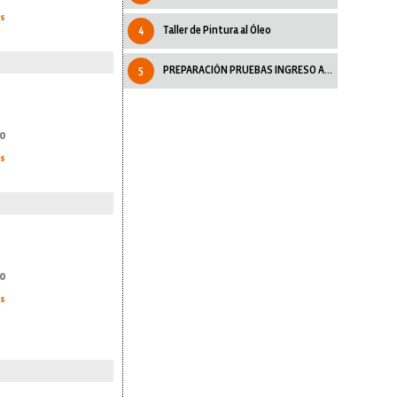
as
4
Taller de Pintura al Óleo
5
PREPARACIÓN PRUEBAS INGRESO A TRADUCTORADO
0
as
0
as