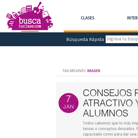
CLASES
INTE
BUSCA CLASES Y CURSOS
BUSCA INTERC
Búsqueda Rápida
TAG ARCHIVES:
IMAGEN
CONSEJOS P
7
ATRACTIVO 
JAN
ALUMNOS
Todos sabemos que lo más impo
temas o conceptos deseados. P
capacitado como para dar una ex