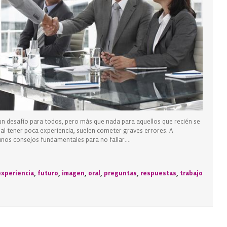
 un desafío para todos, pero más que nada para aquellos que recién se
 al tener poca experiencia, suelen cometer graves errores. A
nos consejos fundamentales para no fallar....
experiencia
,
futuro
,
imagen
,
oral
,
preguntas
,
respuestas
,
trabajo