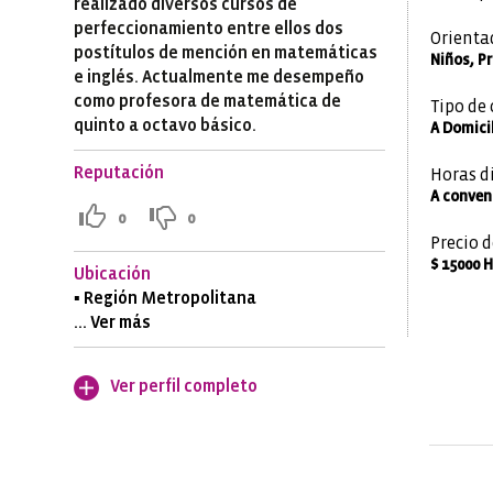
realizado diversos cursos de
perfeccionamiento entre ellos dos
Orienta
postítulos de mención en matemáticas
Niños, P
e inglés. Actualmente me desempeño
como profesora de matemática de
Tipo de 
quinto a octavo básico.
A Domicil
Reputación
Horas d
A conven
0
0
Precio d
$ 15000 
Ubicación
▪ Región Metropolitana
... Ver más
Ver perfil completo