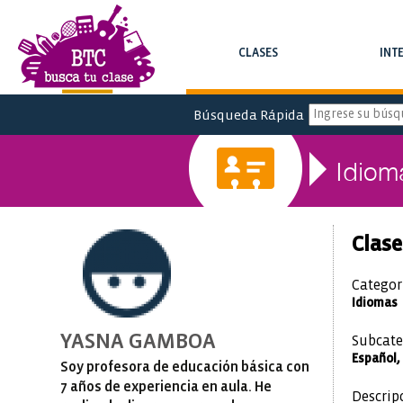
CLASES
INT
BUSCAR CLASES Y CURSOS
BUSCAR INTE
Búsqueda Rápida
Idiom
Clase
Categor
Idiomas
YASNA GAMBOA
Subcate
Español, 
Soy profesora de educación básica con
7 años de experiencia en aula. He
Descrip