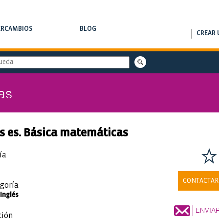
ERCAMBIOS
BLOG
CREAR 
RCAMBIOS DE CLASES
NOTAS DE INTERÉS
as
s es. Básica matemáticas
ía
CONTACTAR
goría
Inglés
ENVIA
ción