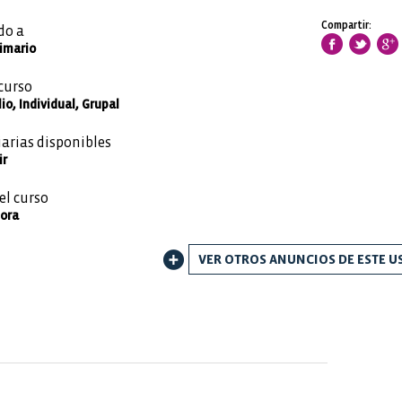
Compartir:
do a
rimario
curso
io, Individual, Grupal
iarias disponibles
ir
el curso
Hora
VER OTROS ANUNCIOS DE ESTE U