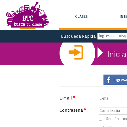
CLASES
INT
BUSCAR CLASES Y CURSOS
BUSCAR INTE
Búsqueda Rápida
Inici
Ingres
*
E-mail
*
Contraseña
Recuérdam