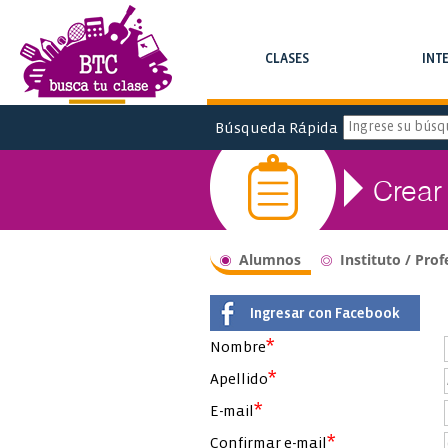
CLASES
INT
BUSCAR CLASES Y CURSOS
BUSCAR INTE
Búsqueda Rápida
Crear
Alumnos
Instituto / Prof
Ingresar con Facebook
*
Nombre
*
Apellido
*
E-mail
*
Confirmar e-mail