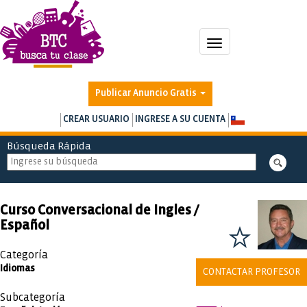
Toggle
navigation
Publicar Anuncio Gratis
CREAR USUARIO
INGRESE A SU CUENTA
Búsqueda Rápida
Curso Conversacional de Ingles /
Español
Categoría
Idiomas
CONTACTAR PROFESOR
Subcategoría