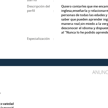
Barrio
:
Descripción del
Quiero contarles que me encant
perfil
:
inglesa,enseñarla y relacionar
personas de todas las edades y
saber que pueden aprender ing
manera real,sin miedo a la ver
desconocer el idioma y dispues
al "Nunca lo he podido aprend
Especialización
:
ANUNC
o
co variedad