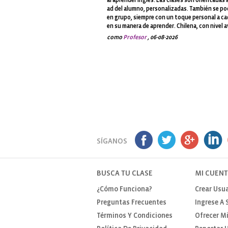
al aprender inglés. Las clases son orientadas a
ad del alumno, personalizadas. También se p
en grupo, siempre con un toque personal a c
en su manera de aprender. Chilena, con nivel 
como
Profesor
, 06-08-2026
SÍGANOS
BUSCA TU CLASE
MI CUEN
¿Cómo Funciona?
Crear Usua
Preguntas Frecuentes
Ingrese A 
Términos Y Condiciones
Ofrecer Mi