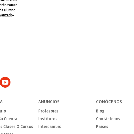
 la necesid
odrán tomar
ada alumno
avanzado-
TA
ANUNCIOS
CONÓCENOS
rio
Profesores
Blog
Su Cuenta
Institutos
Contáctenos
s Clases O Cursos
Intercambio
Países