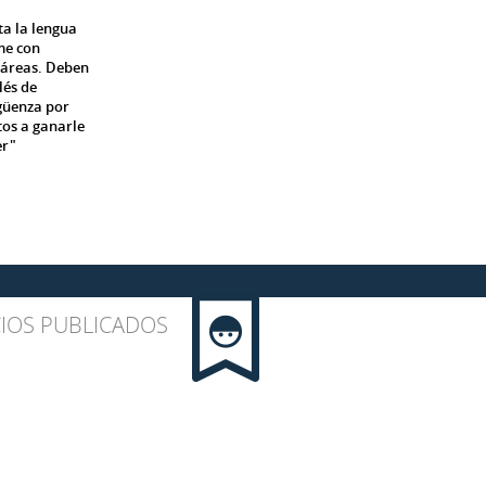
a la lengua
me con
 áreas. Deben
lés de
güenza por
tos a ganarle
er"
IOS PUBLICADOS