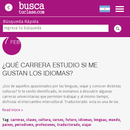
Toggl
navig
TAG ARCHIVES:
PAÍSES
Búsqueda Rápida
7
FEB
¿QUÉ CARRERA ESTUDIO SI ME
GUSTAN LOS IDIOMAS?
¿Sos de aquellos apasionados por las lenguas, viajar y conocer distintas
culturas? Si te sentís identificado, te invitamos a descubrir algunas
carreras universitarias que permiten trabajar y al mismo tiempo,
disfrutar el intercambio intercultural. Traductorado: esta es una de las...
Read more »
Tag:
carreras
,
clases
,
cultura
,
cursos
,
futuro
,
idiomas
,
lenguas
,
mundo
,
países
,
periodismo
,
profesiones
,
traductorado
,
viajar