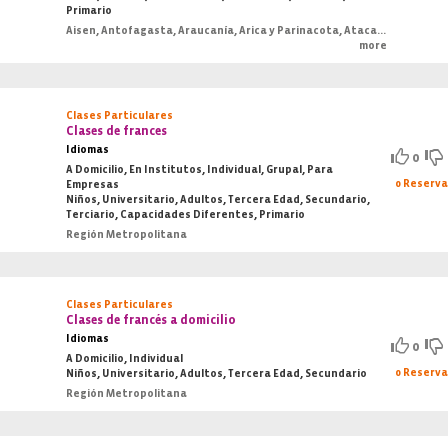
Primario
Aisen, Antofagasta, Araucanía, Arica y Parinacota, Atacama, Bio-Bio, Coquimbo, O'Higgins, Los Lagos, Los Ríos, Magallanes, Maule, Región Metropolitana, Tarapacá, Valparaiso
more
Clases Particulares
Clases de frances
Idiomas
0
A Domicilio, En Institutos, Individual, Grupal, Para
0 Reserv
Empresas
Niños, Universitario, Adultos, Tercera Edad, Secundario,
Terciario, Capacidades Diferentes, Primario
Región Metropolitana
Clases Particulares
Clases de francés a domicilio
Idiomas
0
A Domicilio, Individual
0 Reserv
Niños, Universitario, Adultos, Tercera Edad, Secundario
Región Metropolitana