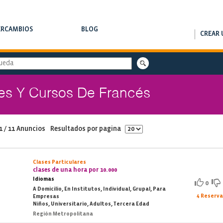
ERCAMBIOS
BLOG
CREAR 
RCAMBIOS DE CLASES
NOTAS DE INTERÉS
res Y Cursos De Francés
1 / 11 Anuncios
Resultados por pagina
Clases Particulares
clases de una hora por 10.000
Idiomas
0
A Domicilio, En Institutos, Individual, Grupal, Para
4 Reserv
Empresas
Niños, Universitario, Adultos, Tercera Edad
Región Metropolitana