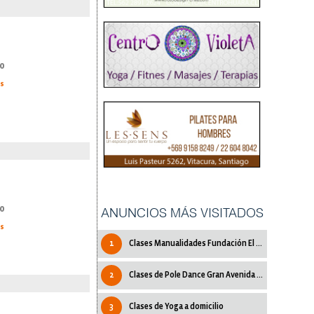
0
as
0
ANUNCIOS MÁS VISITADOS
as
1
Clases Manualidades Fundación El Carmen
2
Clases de Pole Dance Gran Avenida LoOvalle
3
Clases de Yoga a domicilio