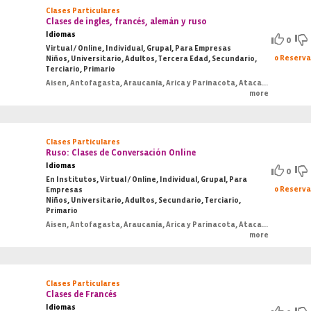
Clases Particulares
Clases de ingles, francés, alemán y ruso
Idiomas
0
Virtual / Online, Individual, Grupal, Para Empresas
0 Reserv
Niños, Universitario, Adultos, Tercera Edad, Secundario,
Terciario, Primario
Aisen, Antofagasta, Araucanía, Arica y Parinacota, Atacama, Bio-Bio, Coquimbo, O'Higgins, Los Lagos, Los Ríos, Magallanes, Maule, Región Metropolitana, Tarapacá, Valparaiso
more
Clases Particulares
Ruso: Clases de Conversación Online
Idiomas
0
En Institutos, Virtual / Online, Individual, Grupal, Para
0 Reserv
Empresas
Niños, Universitario, Adultos, Secundario, Terciario,
Primario
Aisen, Antofagasta, Araucanía, Arica y Parinacota, Atacama, Bio-Bio, Coquimbo, O'Higgins, Los Lagos, Los Ríos, Magallanes, Maule, Región Metropolitana, Tarapacá, Valparaiso
more
Clases Particulares
Clases de Francés
Idiomas