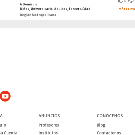
0
A Domicilio
0 Reserv
Niños, Universitario, Adultos, Tercera Edad
Región Metropolitana
TA
ANUNCIOS
CONÓCENOS
rio
Profesores
Blog
Su Cuenta
Institutos
Contáctenos