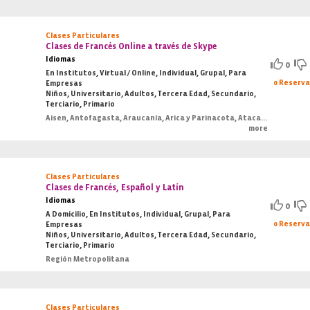
Clases Particulares
Clases de Francés Online a través de Skype
Idiomas
0
En Institutos, Virtual / Online, Individual, Grupal, Para
0 Reserv
Empresas
Niños, Universitario, Adultos, Tercera Edad, Secundario,
Terciario, Primario
Aisen, Antofagasta, Araucanía, Arica y Parinacota, Atacama, Bio-Bio, Coquimbo, O'Higgins, Los Lagos, Los Ríos, Magallanes, Maule, Región Metropolitana, Tarapacá, Valparaiso
more
Clases Particulares
Clases de Francés, Español y Latín
Idiomas
0
A Domicilio, En Institutos, Individual, Grupal, Para
0 Reserv
Empresas
Niños, Universitario, Adultos, Tercera Edad, Secundario,
Terciario, Primario
Región Metropolitana
Clases Particulares