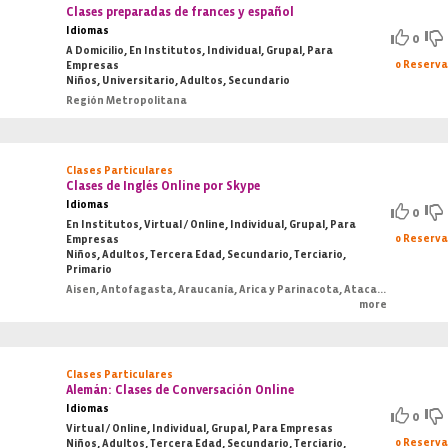
Clases preparadas de frances y español
Idiomas
0
A Domicilio, En Institutos, Individual, Grupal, Para
0 Reserv
Empresas
Niños, Universitario, Adultos, Secundario
Región Metropolitana
Clases Particulares
Clases de Inglés Online por Skype
Idiomas
0
En Institutos, Virtual / Online, Individual, Grupal, Para
0 Reserv
Empresas
Niños, Adultos, Tercera Edad, Secundario, Terciario,
Primario
Aisen, Antofagasta, Araucanía, Arica y Parinacota, Atacama, Bio-Bio, Coquimbo, O'Higgins, Los Lagos, Los Ríos, Magallanes, Maule, Región Metropolitana, Tarapacá, Valparaiso
more
Clases Particulares
Alemán: Clases de Conversación Online
Idiomas
0
Virtual / Online, Individual, Grupal, Para Empresas
0 Reserv
Niños, Adultos, Tercera Edad, Secundario, Terciario,