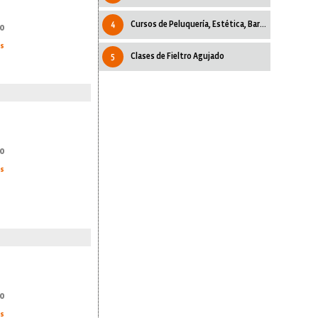
4
Cursos de Peluquería, Estética, Barberia
0
as
5
Clases de Fieltro Agujado
0
as
0
as