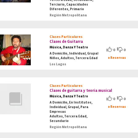
Terciario, Capacidades
Diferentes, Primario
Región Metropolitana
Clases Particulares
Clases de Guitarra
Música, Danza Y Teatro
0
0
A Domicilio, Individual, Grupal
0 Reservas
Niños, Adultos, Tercera Edad
Los Lagos
Clases Particulares
Clases de guitarra y teoria musical
Música, Danza Y Teatro
0
0
A Domicilio, En Institutos,
0 Reservas
Individual, Grupal, Para
Empresas
Adultos, Tercera Edad,
Secundario
Región Metropolitana