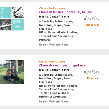
Clases Particulares
Clases de Música - Individual, Grupal
Música, Danza Y Teatro
0
0
A Domicilio, En Institutos,
0 Reservas
Individual, Grupal, Para
Empresas
Niños, Universitario, Adultos,
Tercera Edad, Secundario,
Primario
Región Metropolitana
Clases Particulares
Clases de canto, piano, guitarra
Música, Danza Y Teatro
0
0
A Domicilio, En Institutos,
1 Reservas
Individual, Grupal, Para
Empresas
Niños, Universitario, Adultos,
Tercera Edad, Secundario,
Terciario, Capacidades
Diferentes, Primario
Región Metropolitana