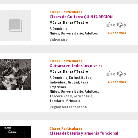
Clases Particulares
Clases de Guitarra QUINTA REGIÓN
Música, Danza Y Teatro
0
0
A Domicilio
0 Reservas
Niños, Universitario, Adultos
Valparaiso
Clases Particulares
Guitarra en todos los niveles.
Música, Danza Y Teatro
0
0
A Domicilio, En Institutos,
0 Reservas
Individual, Grupal, Para
Empresas
Niños, Universitario, Adultos,
Tercera Edad, Secundario,
Terciario, Primario
Región Metropolitana
Clases Particulares
Clases de bateria y armonía funcional