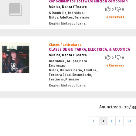
conocimientos software edicion composion
Música, Danza Y Teatro
0
0
A Domicilio, Individual
0 Reservas
Niños, Adultos, Terciario
Región Metropolitana
Clases Particulares
CLASES DE GUITARRA, ELECTRICA, & ACUSTICA
Música, Danza Y Teatro
0
0
Individual, Grupal, Para
0 Reservas
Empresas
Niños, Universitario, Adultos,
Tercera Edad, Secundario,
Terciario, Primario
Región Metropolitana
Anuncios: 1 - 20 / 33
<
1
2
>
>>