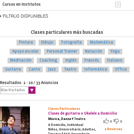
Cursos en Institutos
FILTROS DISPONIBLES
Clases particulares más buscadas
Pintura
Dibujo
Fotografía
Matemática
Apoyo escolar
Personal Trainer
Natación
Yoga
Meditación
Coaching
Inglés
Francés
Italiano
Guitarra
Canto
Jazz
Teatro
Informática
Office
Resultados: 1 - 20 / 33 Anuncios
Clases Particulares
Clases de guitarra o Ukelele a Domicilio
Música, Danza Y Teatro
0
0
A Domicilio, Individual
4 Reservas
Niños, Universitario, Adultos,
Tercera Edad, Secundario,