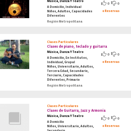
Música, Danza Y Teatro
0
0
A Domicilio, Individual
0 Reservas
Niños, Adultos, Capacidades
Diferentes
Región Metropolitana
Clases Particulares
Clases de piano, teclado y guitarra
Música, Danza Y Teatro
0
0
A Domicilio, En Institutos,
0 Reservas
Individual, Grupal
Niños, Universitario, Adultos,
Tercera Edad, Secundario,
Terciario, Capacidades
Diferentes, Primario
Región Metropolitana
Clases Particulares
Clases de Guitarra, Jazz y Armonía
Música, Danza Y Teatro
0
0
A Domicilio
0 Reservas
Niños, Universitario, Adultos,
Secundario