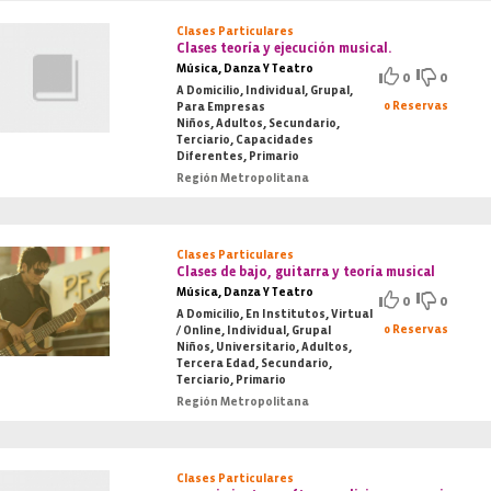
Clases Particulares
Clases teoría y ejecución musical.
Música, Danza Y Teatro
0
0
A Domicilio, Individual, Grupal,
0 Reservas
Para Empresas
Niños, Adultos, Secundario,
Terciario, Capacidades
Diferentes, Primario
Región Metropolitana
Clases Particulares
Clases de bajo, guitarra y teoría musical
Música, Danza Y Teatro
0
0
A Domicilio, En Institutos, Virtual
0 Reservas
/ Online, Individual, Grupal
Niños, Universitario, Adultos,
Tercera Edad, Secundario,
Terciario, Primario
Región Metropolitana
Clases Particulares