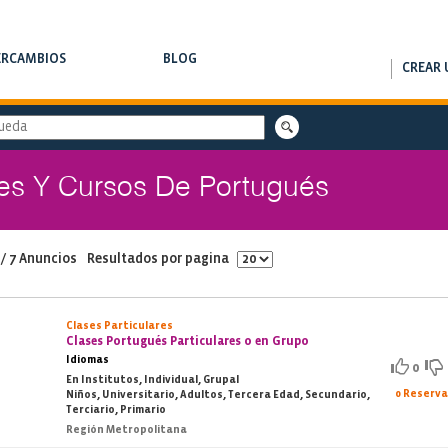
ERCAMBIOS
BLOG
CREAR 
RCAMBIOS DE CLASES
NOTAS DE INTERÉS
res Y Cursos De Portugués
 / 7 Anuncios
Resultados por pagina
Clases Particulares
Clases Portugués Particulares o en Grupo
Idiomas
0
En Institutos, Individual, Grupal
0 Reserv
Niños, Universitario, Adultos, Tercera Edad, Secundario,
Terciario, Primario
Región Metropolitana