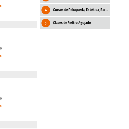
as
4
Cursos de Peluquería, Estética, Barberia
5
Clases de Fieltro Agujado
0
as
0
as