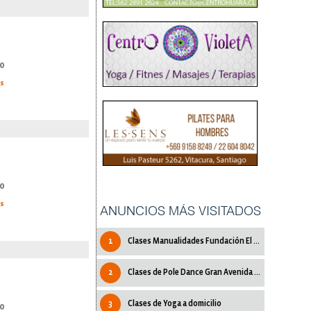
0
as
0
as
ANUNCIOS MÁS VISITADOS
1
Clases Manualidades Fundación El Carmen
2
Clases de Pole Dance Gran Avenida LoOvalle
3
Clases de Yoga a domicilio
0