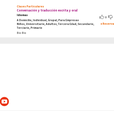
Clases Particulares
Conversación y traducción escrita y oral
Idiomas
0
A Domicilio, Individual, Grupal, Para Empresas
0 Reserv
Niños, Universitario, Adultos, Tercera Edad, Secundario,
Terciario, Primario
Bio-Bio