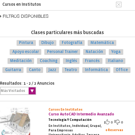
Cursos en Institutos
FILTROS DISPONIBLES
Clases particulares más buscadas
Pintura
Dibujo
Fotografía
Matemática
Apoyo escolar
Personal Trainer
Natación
Yoga
Meditación
Coaching
Inglés
Francés
Italiano
Guitarra
Canto
Jazz
Teatro
Informática
Office
Resultados: 1 - 2 / 2 Anuncios
Cursos En Institutos
Curso AutoCAD Intermedio Avanzado
Tecnología Y Computación
0
0
En Institutos, Individual, Grupal,
0 Reservas
Para Empresas
Universitario, Adultos, Tercera