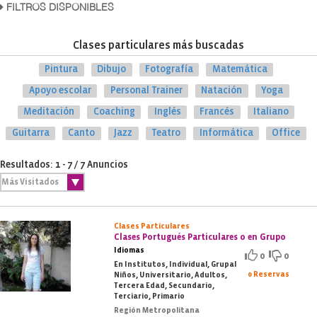
FILTROS DISPONIBLES
Clases particulares más buscadas
Pintura
Dibujo
Fotografía
Matemática
Apoyo escolar
Personal Trainer
Natación
Yoga
Meditación
Coaching
Inglés
Francés
Italiano
Guitarra
Canto
Jazz
Teatro
Informática
Office
Resultados: 1 - 7 / 7 Anuncios
Clases Particulares
Clases Portugués Particulares o en Grupo
Idiomas
0
0
En Institutos, Individual, Grupal
0 Reservas
Niños, Universitario, Adultos,
Tercera Edad, Secundario,
Terciario, Primario
Región Metropolitana