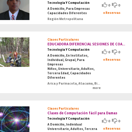
Tecnología Y Computación
0
0
A Domicilio, Para Empresas
0 Reservas
Capacidades Diferentes
Región Metropolitana
Clases Particulares
EDUCADORA DIFERENCIAL SESIONES DE COACHIN
Tecnología Y Computación
0
0
A Domicilio, En Institutos,
0 Reservas
Individual, Grupal, Para
Empresas
Niños, Universitario, Adultos,
Tercera Edad, Capacidades
Diferentes
Arica y Parinacota, Atacama, Bio-Bio, Coquimbo, Los Lagos, Los Ríos
more
Clases Particulares
Clases de Computación fácil para Damas
Tecnología Y Computación
0
0
A Domicilio, Individual
0 Reservas
Universitario, Adultos, Tercera