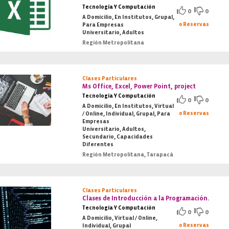
Tecnología Y Computación
0
0
A Domicilio, En Institutos, Grupal,
0 Reservas
Para Empresas
Universitario, Adultos
Región Metropolitana
Clases Particulares
Ms Office, Excel, Power Point, project
Tecnología Y Computación
0
0
A Domicilio, En Institutos, Virtual
0 Reservas
/ Online, Individual, Grupal, Para
Empresas
Universitario, Adultos,
Secundario, Capacidades
Diferentes
Región Metropolitana, Tarapacá
Clases Particulares
Clases de Introducción a la Programación.
Tecnología Y Computación
0
0
A Domicilio, Virtual / Online,
0 Reservas
Individual, Grupal