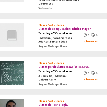
Edad, Secundario, Capacidades
Diferentes
Valparaiso
Clases Particulares
Clases de computación adulto mayor
Tecnología Y Computación
0
0
Individual, Para Empresas
0 Reservas
Adultos, Tercera Edad
Región Metropolitana
Clases Particulares
Clases particulares estadística SPSS,
Tecnología Y Computación
0
0
A Domicilio, Individual
1 Reservas
Universitario
Región Metropolitana
Clases Particulares
Clases de Tecnologia