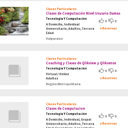
Clases Particulares
Clases de Computación Nivel Usuario Damas
Tecnología Y Computación
0
0
A Domicilio, Individual
0 Reservas
Universitario, Adultos, Tercera
Edad
Valparaiso
Clases Particulares
Coaching y Clases de Qlikview y Qliksense
Tecnología Y Computación
0
0
Virtual / Online
2 Reservas
Adultos
Región Metropolitana
Clases Particulares
Clases de Computacion
Tecnología Y Computación
0
0
A Domicilio, Individual, Grupal
0 Reservas
Universitario, Adultos, Tercera