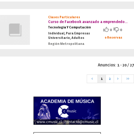
Clases Particulares
Curso de Facebook avanzado a emprendedores
Tecnología Y Computación
0
0
Individual, Para Empresas
0 Reservas
Universitario, Adultos
Región Metropolitana
Anuncios: 1 - 20 / 27
<
1
2
>
>>