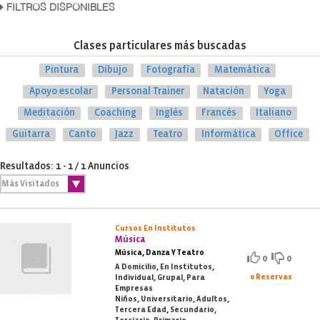
FILTROS DISPONIBLES
Clases particulares más buscadas
Pintura
Dibujo
Fotografía
Matemática
Apoyo escolar
Personal Trainer
Natación
Yoga
Meditación
Coaching
Inglés
Francés
Italiano
Guitarra
Canto
Jazz
Teatro
Informática
Office
Resultados: 1 - 1 / 1 Anuncios
Cursos En Institutos
Música
Música, Danza Y Teatro
0
0
A Domicilio, En Institutos,
0 Reservas
Individual, Grupal, Para
Empresas
Niños, Universitario, Adultos,
Tercera Edad, Secundario,