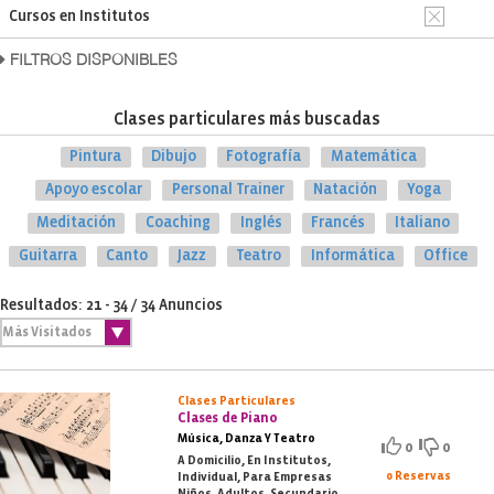
Cursos en Institutos
FILTROS DISPONIBLES
Clases particulares más buscadas
Pintura
Dibujo
Fotografía
Matemática
Apoyo escolar
Personal Trainer
Natación
Yoga
Meditación
Coaching
Inglés
Francés
Italiano
Guitarra
Canto
Jazz
Teatro
Informática
Office
Resultados: 21 - 34 / 34 Anuncios
Clases Particulares
Clases de Piano
Música, Danza Y Teatro
0
0
A Domicilio, En Institutos,
0 Reservas
Individual, Para Empresas
Niños, Adultos, Secundario