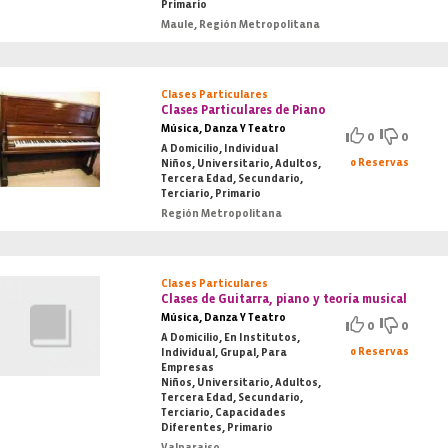
Primario
Maule, Región Metropolitana
Clases Particulares
Clases Particulares de Piano
Música, Danza Y Teatro
0
0
A Domicilio, Individual
0 Reservas
Niños, Universitario, Adultos,
Tercera Edad, Secundario,
Terciario, Primario
Región Metropolitana
Clases Particulares
Clases de Guitarra, piano y teoría musical
Música, Danza Y Teatro
0
0
A Domicilio, En Institutos,
0 Reservas
Individual, Grupal, Para
Empresas
Niños, Universitario, Adultos,
Tercera Edad, Secundario,
Terciario, Capacidades
Diferentes, Primario
Valparaiso