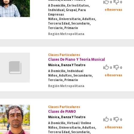
0
0
A Domicilio, En Institutos,
0 Reservas
Individual, Grupal, Para
Empresas
Niños, Universitario, Adultos,
Tercera Edad, Secundario,
Terciario, Primario
Región Metropolitana
Clases Particulares
Clases De Piano Y Teoría Musical
Música, Danza Y Teatro
0
0
A Domicilio, Individual
0 Reservas
Niños, Adultos, Secundario,
Terciario, Primario
Región Metropolitana
Clases Particulares
Clases de PIANO
Música, Danza Y Teatro
0
0
A Domicilio, Virtual / Online
0 Reservas
Niños, Universitario, Adultos,
Tercera Edad, Secundario,