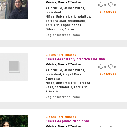
Música, Danza Y Teatro
0
0
A Domicilio, En Institutos,
0 Reservas
Individual
Niños, Universitario, Adultos,
Tercera Edad, Secundario,
Terciario, Capacidades
Diferentes, Primario
Región Metropolitana
Clases Particulares
Clases de solfeo y práctica auditiva
Música, Danza Y Teatro
0
0
A Domicilio, En Institutos,
0 Reservas
Individual, Grupal, Para
Empresas
Niños, Universitario, Tercera
Edad, Secundario, Terciario,
Primario
Región Metropolitana
Clases Particulares
Clases de piano funcional
Música, Danza Y Teatro