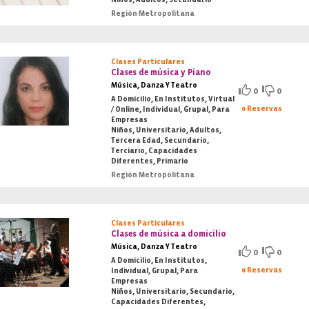
Región Metropolitana
Clases Particulares
Clases de música y Piano
Música, Danza Y Teatro
0
0
A Domicilio, En Institutos, Virtual
0 Reservas
/ Online, Individual, Grupal, Para
Empresas
Niños, Universitario, Adultos,
Tercera Edad, Secundario,
Terciario, Capacidades
Diferentes, Primario
Región Metropolitana
Clases Particulares
Clases de música a domicilio
Música, Danza Y Teatro
0
0
A Domicilio, En Institutos,
0 Reservas
Individual, Grupal, Para
Empresas
Niños, Universitario, Secundario,
Capacidades Diferentes,