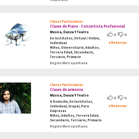
Clases Particulares
Clases de Piano - Concertista Profesional
Música, Danza Y Teatro
0
0
En Institutos, Virtual / Online,
0 Reservas
Individual
Niños, Universitario, Adultos,
Tercera Edad, Secundario,
Terciario, Primario
Región Metropolitana
Clases Particulares
Clases de armonía
Música, Danza Y Teatro
0
0
A Domicilio, En Institutos,
0 Reservas
Individual, Grupal, Para
Empresas
Niños, Adultos, Tercera Edad,
Secundario, Terciario, Primario
Región Metropolitana