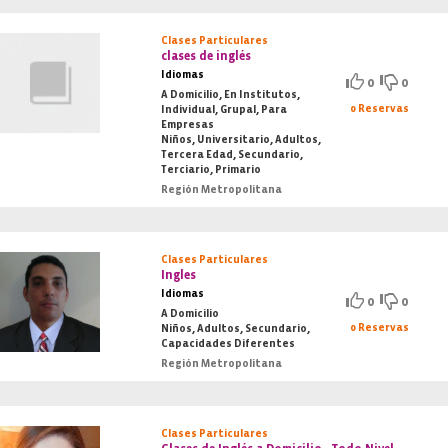
Clases Particulares
clases de inglés
Idiomas
0
0
A Domicilio, En Institutos,
0 Reservas
Individual, Grupal, Para
Empresas
Niños, Universitario, Adultos,
Tercera Edad, Secundario,
Terciario, Primario
Región Metropolitana
Clases Particulares
Ingles
Idiomas
0
0
A Domicilio
0 Reservas
Niños, Adultos, Secundario,
Capacidades Diferentes
Región Metropolitana
Clases Particulares