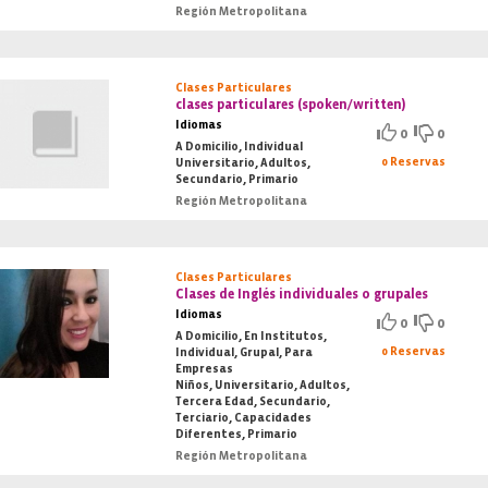
Región Metropolitana
Clases Particulares
clases particulares (spoken/written)
Idiomas
0
0
A Domicilio, Individual
0 Reservas
Universitario, Adultos,
Secundario, Primario
Región Metropolitana
Clases Particulares
Clases de Inglés individuales o grupales
Idiomas
0
0
A Domicilio, En Institutos,
0 Reservas
Individual, Grupal, Para
Empresas
Niños, Universitario, Adultos,
Tercera Edad, Secundario,
Terciario, Capacidades
Diferentes, Primario
Región Metropolitana