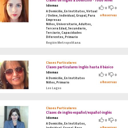
Clases de Inglés a Domicilio - Todo Nivel
Idiomas
0
0
A Domicilio, En Institutos, Virtual
0 Reservas
/ Online, Individual, Grupal, Para
Empresas
Niños, Universitario, Adultos,
Tercera Edad, Secundario,
Terciario, Capacidades
Diferentes, Primario
Región Metropolitana
Clases Particulares
Clases particulares Inglés hasta 8 básico
Idiomas
0
0
A Domicilio, En Institutos
0 Reservas
Niños, Primario
Los Lagos
Clases Particulares
Clases de inglés-español/español-inglés
Idiomas
0
0
A Domicilio, En Institutos,
0 Reservas
Individual, Grupal, Para