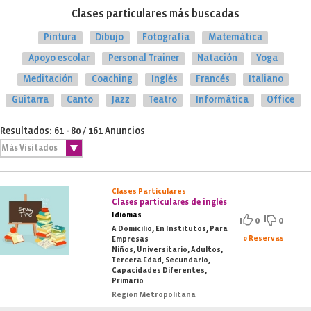
Clases particulares más buscadas
Pintura
Dibujo
Fotografía
Matemática
Apoyo escolar
Personal Trainer
Natación
Yoga
Meditación
Coaching
Inglés
Francés
Italiano
Guitarra
Canto
Jazz
Teatro
Informática
Office
Resultados: 61 - 80 / 161 Anuncios
Clases Particulares
Clases particulares de inglés
Idiomas
0
0
A Domicilio, En Institutos, Para
0 Reservas
Empresas
Niños, Universitario, Adultos,
Tercera Edad, Secundario,
Capacidades Diferentes,
Primario
Región Metropolitana