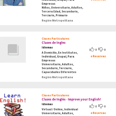
Empresas
Niños, Universitario, Adultos,
Tercera Edad, Secundario,
Terciario, Primario
Región Metropolitana
Clases Particulares
Clases de Ingles
Idiomas
0
0
A Domicilio, En Institutos,
0 Reservas
Individual, Grupal, Para
Empresas
Universitario, Adultos,
Secundario, Terciario,
Capacidades Diferentes
Región Metropolitana
Clases Particulares
Clases de Inglés - Improve your English!
Idiomas
0
0
Virtual / Online, Individual
0 Reservas
Universitario, Adultos,