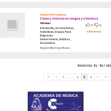
Clases Particulares
Clases y tutorías en Lengua y Literatura
Idiomas
0
0
A Domicilio, En Institutos,
0 Reservas
Individual, Grupal, Para
Empresas
Universitario, Adultos,
Secundario
Región Metropolitana
Anuncios: 61 - 80 / 161
<<
<
1
...
3
4
5
>
>>