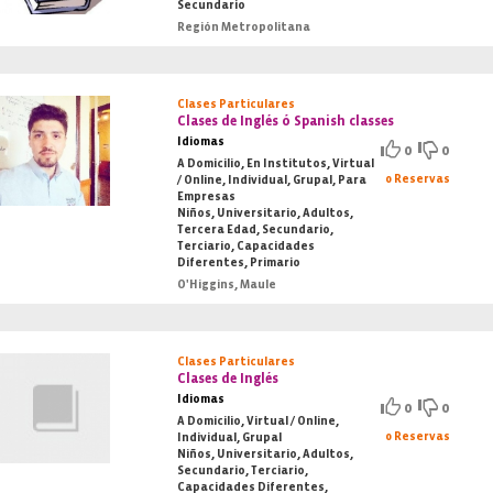
Secundario
Región Metropolitana
Clases Particulares
Clases de Inglés ó Spanish classes
Idiomas
0
0
A Domicilio, En Institutos, Virtual
0 Reservas
/ Online, Individual, Grupal, Para
Empresas
Niños, Universitario, Adultos,
Tercera Edad, Secundario,
Terciario, Capacidades
Diferentes, Primario
O'Higgins, Maule
Clases Particulares
Clases de Inglés
Idiomas
0
0
A Domicilio, Virtual / Online,
0 Reservas
Individual, Grupal
Niños, Universitario, Adultos,
Secundario, Terciario,
Capacidades Diferentes,